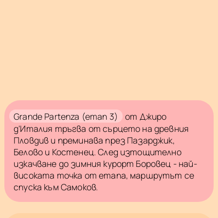
Grande Partenza (етап 3)
от Джиро
д'Италия тръгва от сърцето на древния
Пловдив и преминава през Пазарджик,
Белово и Костенец. След изтощително
изкачване до зимния курорт Боровец - най-
високата точка от етапа, маршрутът се
спуска към Самоков.