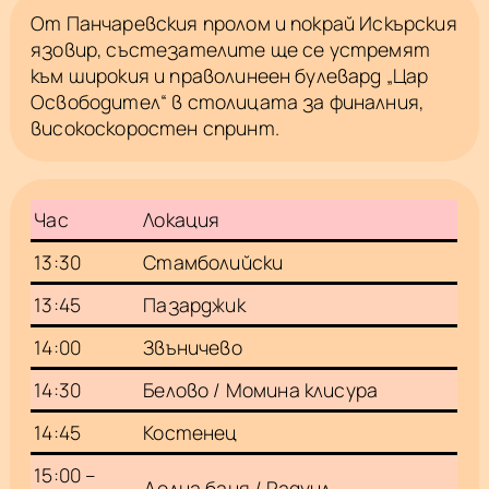
От Панчаревския пролом и покрай Искърския
язовир, състезателите ще се устремят
към широкия и праволинеен булевард „Цар
Освободител“ в столицата за финалния,
високоскоростен спринт.
Час
Локация
13:30
Стамболийски
13:45
Пазарджик
14:00
Звъничево
14:30
Белово / Момина клисура
14:45
Костенец
15:00 –
Долна баня / Радуил