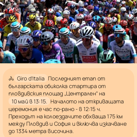
🚴
Giro d'Italia
Последният етап от
българската обиколка стартира от
пловдивския площад „Централен“ на
10 май в 13:15.
Началото на откриващата
церемония е час по-рано - в 12:15 ч.
Преходът на колоездачите обхваща 175 км
между Пловдив и София и включва изкачване
до 1334 метра височина.