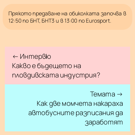
Прякото предаване на обиколката започва в
12:50 по БНТ, БНТ3 и в 13:00 по Eurosport.
← Интервю
Какво е бъдещето на
пловдивската индустрия?
Темата →
Как две момчета накараха
автобусните разписания да
заработят