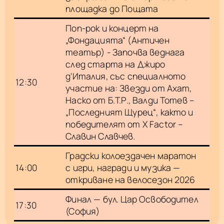
площадка до Пощата
Поп-рок и концерт на
„Фондацията“ (Античен
театър) - Започва веднага
след старта на Джиро
д'Италия, със специалното
12:30
участие на: Звезди от Ахат,
Наско от Б.Т.Р., Валди Тотев –
„Последният Щурец“, както и
победителят от X Factor –
Славин Славчев.
Градски колоездачен маратон
14:00
с игри, награди и музика —
откриване на велосезон 2026
Финал — бул. Цар Освободител
17:30
(София)