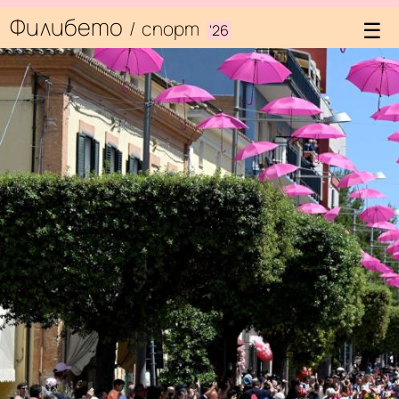
Филибето
/
спорт
'26