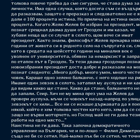
толкова повече трябва да сме сигурни, че става дума за
личности. Има една случка, която досега съм се въздър
да разказвам, защото е преразказ и следователно не е 
дали е 100 процента истина. Но прилича на истина окол
процента. Когато Желю Желев бе избран за президент, м
познат срещнал двама души от Грозден и им казал, че
хубави неща ще се случат в селото, щом вече си имат
президент. Както знаем, философът Желев прекарва няк
години от живота си в родното село на съпругата си, сл
като в средата на шейсетте години на миналия век е
уволнен от университета, обявен за немарксист и запр
по етапен път в Грозден. Та тези двама грозденци позн
новоизбрания президент доста добре и разказали на мо
познат следното: „Много добър, много умен, много чест
човек. Караше едно зелено балканче, с него ходеше на ри
Имаме един зевзек в селото, затапил му ауспуха и ни ка
да видим какво ще стане. Какво да стане, балканчето не
да запали. Сеир. Хич не му мина през ума на Желев да
провери ауспуха, мъчи се човекът назад-напред по улиц
зевзекът се хили… Все ни се искаше държавата да я по
някой, който е хем толкова честен като него, хем да се 
защо не върви моторчето, но Господ май не ги дава тези
работи на едно място…“
Наистина не ги дава. Така започна демократичното
управление на България, че и по-лошо – Филип Димитро
също не би се сетил. Най-малко пък би се сетил, че точн