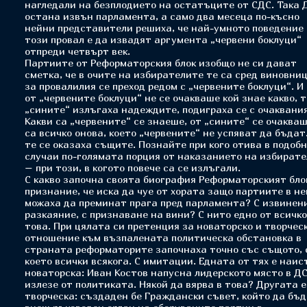
нагледали на безплодието на остатъците от СДС. Така 
остана извън парламента, а само два месеца по-късно
нейни представители решиха, че най-умното поведение
този провал е да извадят аргумента „червени боклуци“
отпреди четвърт век.
Партиите от Реформаторския блок изобщо не си дават
сметка, че в очите на избирателите те са сред виновни
за провалилия се преход редом с „червените боклуци“. И
от „червените боклуци“ не се очакваше кой знае какво, т
„сините“ излъгаха надеждите, подиграха се с очаквани
Какви са „червените“ се знаеше, от „сините“ се очаква
са всичко онова, което „червените“ не успяват да бъдат
те се оказаха същите. Познайте при кого отива в подоб
случаи по-голямата порция от наказанието на избират
– при този, в когото повече са се излъгали.
С какво започна своята биография Реформаторският бло
признание, че иска да чуе от хората защо партиите в не
можаха да преминат прага пред парламента? С извинени
разкаяние, с признаване на вини? С нито едно от всичко
това. При цялата си претенция за новаторско и творчес
отношение към възпалената политическа обстановка в
страната реформаторите започнаха точно със същото, 
което всички всякога. С имитации. Едната от тях е наи
новаторска: Иван Костов напусна лидерското място в ДС
излезе от политиката. Някой да вярва в това? Другата е
творческа: създаден бе Граждански съвет, който да бъд