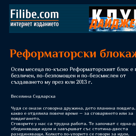
Реформаторски блока
Осем месеца по-късно Реформаторският блок е 
безличен, по-безпомощен и по-безсмислен от
създаването му през юли 2013 г.
Веселина Седларска
Чудя се онази сговорна дружина, дето планина повдига,
какво е отделила повече време – за сговарянето или за
повдигането.
Сговорите у нас са трудна работа. Те започват с една-д
обединяващи идеи и завършват със стотина-двеста
разединяващи. Колкото по-упорито се говори за идеи,