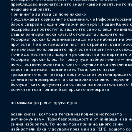
преобладава версията: нито знаят какво правят, нито п
нещо ще направят.
Причините за това са поне няколко
Продължават сериозните съмнения, че Реформаторския
блок е свързан с един олигархически кръг, Радан Кънев 
подкрепа за протестите, зад които само слепци не видя
същия олигархически кръг. В столицата лидерите на
Реформаторския блок внимаваха да не се набиват на оч
протеста. Но в останалата част от страната, където хо
не излязоха по площадите, протестните агитки се свеж
точно до местните лидери и ръководства на партиите о
Реформаторския блок. Не това учуди избирателите – н
по-естествено политици, които току-що не са влезли въ
властта, да искат падането й. Това, което изуми
гражданите е, че четвърт век по-късно претендиращите
са лица на демокрацията скандираха основно „червени
боклуци“ като аргумент за оставка на правителството. 
всичките тези години българските демократи
не можаха да родят друга идея
освен онази, която на тепсия им поднесе историята –
антикомунизъм. Тази безпомощност е отчайваща и за н
синия избирател. Точно по тази причина много сини
избиратели бяха гласували през май за ГЕРБ, защото са