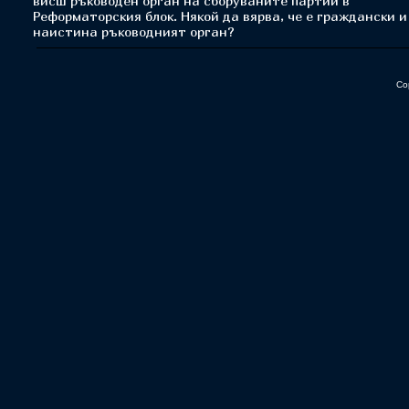
висш ръководен орган на сборуваните партии в
Реформаторския блок. Някой да вярва, че е граждански и
наистина ръководният орган?
Co