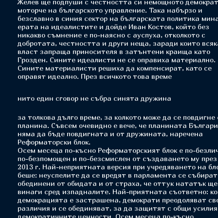
Желев ще подпуши с честността си немощното демокра
моторче на българското управление. Така набързо и
безславно в синия сектор на българската политика мин
ерата на идеалистите и дойде Иван Костов, който без
никакво съмнение е по-наясно с ауспуха, отколкото с
добротата, честността и други неща, заради които всяк
власт запраща приносителя в затънтени краища като
Грозден. Сините идеалисти не се оправиха материално.
Сините материалисти решиха да компенсират, като се
оправят идеално. През всичкото това време
нито един сговор не събра синята дружина
за толкова дълго време, за колкото може да се повдигне
планина. Съвсем очевидно е вече, че планината Българ
няма да бъде повдигната и от дружината, наречена
Реформаторски блок.
Осем месеца по-късно Реформаторският блок е по-безли
по-безпомощен и по-безсмислен от създаването му през
2013 г. Най-неприятната версия при учредяването на бл
беше: неуспелите да се вредят в парламента се събират
обединени от обидата и от страха, че оттук нататък ще
винаги сред изпадналите. Най-приятната съответно: к
демокрацията е застрашена, демократи преодоляват св
различия и се обединяват, за да защитят с общи усилия
демократичните ценности. Осем месеца по-късно