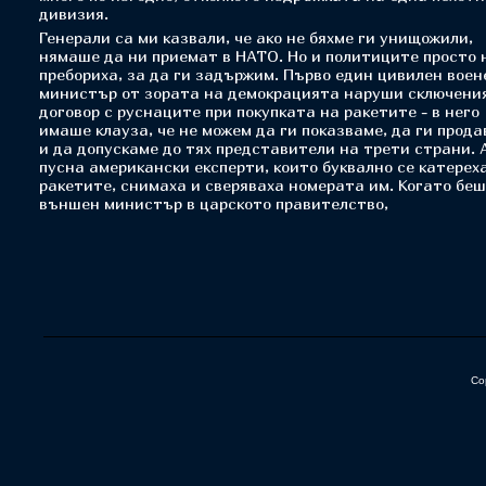
дивизия.
Генерали са ми казвали, че ако не бяхме ги унищожили,
нямаше да ни приемат в НАТО. Но и политиците просто 
пребориха, за да ги задържим. Първо един цивилен воен
министър от зората на демокрацията наруши сключени
договор с руснаците при покупката на ракетите - в него
имаше клауза, че не можем да ги показваме, да ги прод
и да допускаме до тях представители на трети страни. 
пусна американски експерти, които буквално се катерех
ракетите, снимаха и сверяваха номерата им. Когато бе
външен министър в царското правителство,
Co