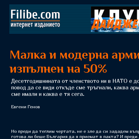
Малка и модерна арми
изпълнен на 50%
Десетгодишнината от членството ни в НАТО е д
повод да се види откъде сме тръгнали, каква ар
сме имали и каква е тя сега.
Евгени Генов
Но преди да теглим чертата, не е зле да си зададем въп
готова ли беше България да я приемат в пакта? И преди