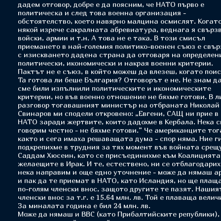
дадем отговор, добре е да поясним, че НАТО първо е
политическа и след това военна организация -
обстоятелство, което навярно малцина осмислят. Когат
някой изрече сакралната абревиатура, веднага я свърз
войски, армии и т.н. А това не е така. В този смисъл
приемането в най-големия политико-военен съюз е свъ
с изискването дадена страна да отговаря на определен
политически, икономически и накрая военни критерии.
Пактът не е съюз, в който можеш да влезеш, когато пои
Та готова ли беше България? Отговорът е не. Не знам д
сме били изпълнили политическите и икономическите
критерии, но във военно отношение не бяхме готови. В л
разговор тогавашният министър на отбраната Николай
Свинаров ми сподели откровено: „Евгени, САЩ ни прие в
НАТО заради жертвите, които дадохме в Кербала. Нека с
говорим честно - не бяхме готови.“ Че американците тог
както и сега имаха решаващата дума - спор няма. Ние г
подкрепихме в трудния за тях момент във войната срещ
Саддам Хюсеин, като се присъединихме към Коалицията
желаещите в Ирак. И те, естествено, ни се отблагодарих
нека направим и още едно уточнение - може да нямаш а
и пак да те приемат в НАТО, като Исландия, но ще плащ
по-голям членски внос, защото другите те пазят. Нашия
членски внос за т.г. е 15.64 млн. лв. Той е плаваща велич
За миналата година е бил 24 млн. лв.
Може да нямаш и ВВС (като Прибалтийските републики),