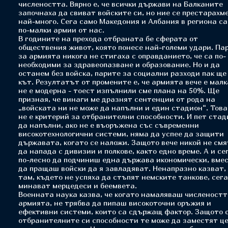
числеността. Вярно е, че всички държави на Балканите
започнаха да свиват войските си, но ние се престарахм
най-много. Сега само Македония и Албания в региона са
по-малки армии от нас.
В годините на прехода отбраната бе сферата от
обществения живот, която понесе най-големи удари. Па
за армията никога не стигаха с оправданието, че са по-
необходими за здравеопазване и образование. Но и да
останем без войска, парите за социални разходи пак ще
кът. Резултатът от промените е, че армията вече е малк
не е модерна - тоест изпълнили сме плана на 50%. Ще
призная, че винаги ме дразнят сентенции от рода на
„войската ни не може да напълни и един стадион“. Това
не е критерий за отбранителни способности. И пет ста
да напълни, ако не е въоръжена със съвременни
високотехнологични системи, няма да успее да защити
държавата, когато се наложи. Защото вече никой не см
да напада с дивизии и полкове, както едно време. А и се
по-лесно да подчиниш една държава икономически, вме
да пращаш войски да я завладяват. Ненапразно казват,
там, където не успяха да стъпят немските танкове, сега
минават мерцедеси и беемвета.
Военната наука казва, че когато намаляваш численостт
армията, не трябва да пипаш високоточни оръжия и
ефективни системи, които са сдържащ фактор. Защото 
отбранителните си способности те може да заместят ц