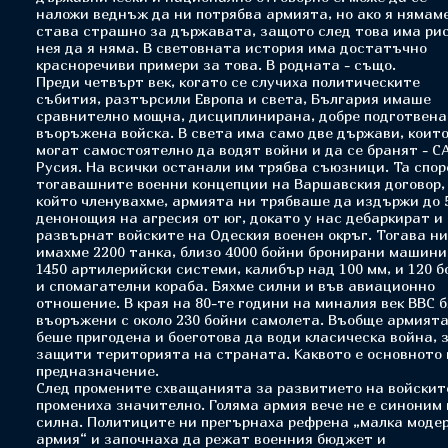
наложи веднъж да ни потрябва армията, но ако я нямаме
става страшно за държавата, защото след това има рис
нея да я няма. В световната история има достатъчно
красноречиви примери за това. В родната - също.
Преди четвърт век, когато се случиха политическите
събития, разтърсили Европа и света, България имаше
сравнително мощна, дисциплинирана, добре подготвена
въоръжена войска. В света има само две държави, коит
могат самостоятелно да водят войни и да се бранят - С
Русия. На всички останали им трябва съюзници. Та спор
тогавашните военни концепции на Варшавския договор,
който членувахме, армията ни трябваше да издържи до 
денонощия на агресия от юг, докато у нас дебаркират и 
развърнат войските на Одеския военен окръг. Тогава н
имахме 2200 танка, близо 4000 бойни бронирани машини
1450 артилерийски системи, калибър над 100 мм, и 120 
и спомагателни кораба. Бяхме силни и във авиационно
отношение. В края на 80-те години на миналия век ВВС 
въоръжени с около 230 бойни самолета. Въобще армията
беше пригодена и боеготова да води класическа война, 
защити територията на страната. Каквото е основното 
предназначение.
След промените схващанията за развитието на войскит
промениха значително. Голяма армия вече не е синоним
силна. Политиците ни прегърнаха рефрена „малка моде
армия“ и започнаха да режат военния бюджет и