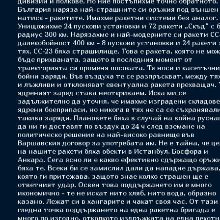
дивизии и полкове. Но ние постъпихме точно обратното.
България наряза най-страшните си оръжия под външен
натиск - ракетите. Имахме ракетни системи без аналог.
Унищожихме 24 пускови установки и 72 ракети „Скъд“ с 
радиус 300 км. Нарязахме и най-модерните си ракети СС
далекобойност 400 км - 8 пускови установки и 24 ракети 
тях. СС-23 бяха страшилище. Това е ракета, която не мо
бъде прихваната, защото в последния момент от
траекторията си променя посоката. Тя носи и касетъчни
бойни заряди. Във въздуха те се разпръскват, между тя
и лъжливи и отклоняват евентуална ракета прехващач. 
ядреният заряд става неоткриваем. Иска ми се
задължително да уточня, че имахме изградени складове
ядрени боеприпаси, но никога в тях не са се съхранявал
такива заряди. Плановете бяха в случай на война русна
да ни ги доставят по въздух до 24 ч след вземане на
политическо решение на най-високо равнище във
Варшавския договор за употребата им. Не е тайна, че ц
на нашите ракети бяха обекти в Истанбул, Босфора и
Анкара. Сега ясно ли е какво ефективно сдържащо оръж
бяха те. Всеки би се замислил дали да нападне държава
която ги притежава, защото знае колко страшен ще е
ответният удар. Освен това поддържането им е много
икономично - те не искат нито хляб, нито вода, образно
казано. Лежат си в хангарите и чакат своя час. От тази
гледна точка поддържането на една ракетна бригада е
много по изгодно, отколкото издръжката на една пехот