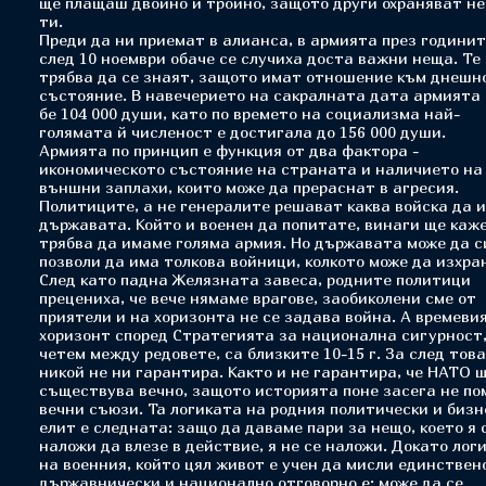
ще плащаш двойно и тройно, защото други охраняват н
ти.
Преди да ни приемат в алианса, в армията през години
след 10 ноември обаче се случиха доста важни неща. Те
трябва да се знаят, защото имат отношение към днешн
състояние. В навечерието на сакралната дата армията
бе 104 000 души, като по времето на социализма най-
голямата й численост е достигала до 156 000 души.
Армията по принцип е функция от два фактора -
икономическото състояние на страната и наличието на
външни заплахи, които може да прераснат в агресия.
Политиците, а не генералите решават каква войска да 
държавата. Който и военен да попитате, винаги ще каже
трябва да имаме голяма армия. Но държавата може да с
позволи да има толкова войници, колкото може да изхра
След като падна Желязната завеса, родните политици
прецениха, че вече нямаме врагове, заобиколени сме от
приятели и на хоризонта не се задава война. А времеви
хоризонт според Стратегията за национална сигурност,
четем между редовете, са близките 10-15 г. За след това
никой не ни гарантира. Както и не гарантира, че НАТО 
съществува вечно, защото историята поне засега не по
вечни съюзи. Та логиката на родния политически и бизн
елит е следната: защо да даваме пари за нещо, което я 
наложи да влезе в действие, я не се наложи. Докато лог
на военния, който цял живот е учен да мисли единствен
държавнически и национално отговорно е: може да се