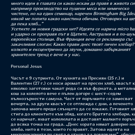
много идеи в главата си какво искам да правя в живота си
например производство на пушени меса или химическо
чистене, но на един семинар, наречен Birmingham Big Idea
някой ме попита какво наистина обичам. Отговорих на ше
да пека хляб...”
Усетихте ли новия градски хит? Идеята се нарича micro ba
и ударно си проправя път в Щатите, Австралия и в по-шу
европейски столици. Във Франция вече се рекламира със
закачливия слоган: Какво прави днес твоят личен хлебар?
колкото и ексцентрично да звучи, домашно забърканият
хранителен тренд е вече и у нас.
Personal Jesus
Часът е 9 сутринта. От кухнята на Пресиян (25 г.) и
Валентин (27 г.) се носи аромат на пресен хляб, квасът к
няколко заготовки чакат реда си във фурната, а металн
кош за колелото вече е пълен догоре с шест-седем
пълнозърнести самуна. Част от поръчките се замесват
вечерта, за други квасът се отглежда с дни, а печенето
започва много преди слънцето да се покаже. Готовият х
стига до клиентите към обяд, когато Братята хлебари, к
се наричат, яхват колелелата и доставят малките поръч
до всяка точка на града. „Днес хората нямат доверие ни
хляба, нито в тези, които го правят. Затова идеята на
микропекарните по света е отново да повярваме”, обясн