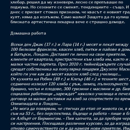
хлебар, решил да му изневери, лесно се препъваше по
подиума. Но сезоните се сменят, тенденциите - също. И
днес с присвит стомах признаем, че квасът е новият гр
култ, няма да излъжем. Само малко! Защото да го купиш
близката артистична пекарна вече е страшно демоде.
Домашна работа
Всеки ден Джак (17 г.) и Лара (14 г.) месят и пекат между 
100 билкови франзели, квасен хляб, питки и пайове в дом
в Батърси, Лондон. Доставят ги лично на свои приятели,
клиенти от квартала, пристрастени към хляба им, както и 
малки частни партита. През 2010 г. тийнейджърите случа
срещат собственика на популярна пицария Джузепе Маск
който ги учи как да месят квасен хляб след училище...
От кухнята на Робин (49 г.) и Клеър (46 г.) и техните шест
седмично излизат 120 хляба с ръж, лимец, пълнозърнесто
брашно, чесън и плодове, 300 гризини с маслини и др. Би
социални работници „зареждат” няколко училища и печел
договор за малки доставки на хляб за спортистите по врем
Олимпиадата в Лондон...
„Не мога да повярвам, че стигнах до етап от живота си, в 
съм на 53 г., без перспектива, бъдеще и работа - пише в б
си Албърт от Бирмингам. - Пия хапчета, за да преборя че
си настроения. Посещавах различни курсове, за да изград
отново самочувствието си и да намеря нови приятели. Им