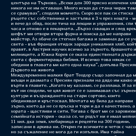
центъра на Търново. „Всеки ден 300 прясно изпечени хл
никога не им оставаше. Много исках да стана чирак там
се срамувах”, споделя момчето. Скоро все пак си стиска
ръцете със собственика и застъпва в 3 ч през нощта - 
и пече до обяд, после тича на лекции и упражнения, спи 
часа и отново е в пекарната. „Бързо схващах и след вре
шефът ми отвори втора фурна и поиска да ме направи
майстор. Аз обаче си стегнах багажа и заминах да се уч
света - във Франция отидох заради уникалния хляб, кой
правят, в Австрия научих всичко за зърното, брашното 
мелниците, а Южна Корея се оказа единствената държа
света с ферментираща библия. И всичко това някак се
обедини в главата ми като една наука”, допълва Пресия
Дървото на живота
Междувременно малкия брат Теодор също започнал да 
вкъщи и двамата с Пресиян признали на дядо им какво и
върти в главите. „Когато му казахме, се разплака. И за 
път ни сподели, че цял живот се е занимавал със зърне
култури и възраждането на стари сортове, които
обединявал и кръстосвал. Мечтата му била да направи
зърно, което да не се пръска и тори и да е качествено, а
хората - щастливи и сити. Тогава с брат ми се заровихм
семейната история - оказа се, че родът ни е имал мелни
11 хил. дка земя, хлебарница и рецепти на 300 години,
записани в архива ни. Открих ги всичките и четох с часо
но за съжаление не мога да ги изпълня. Има тайна