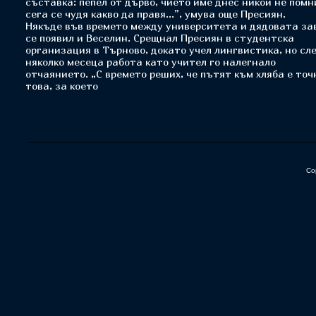
съставка: пепел от дърво, чието име днес никой не помн
сега се чудя какво да правя...”, умува още Пресиян.
Някъде във времето между университета и дядовата за
се появил и Веселин. Срещнал Пресиян в студентска
организация в Търново, докато учел лингвистика, но сл
няколко месеца работа като учител го налегнало
отчаянието. „С времето реших, че пътят към хляба е точ
това, за което
Co