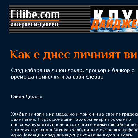
Как е днес личният ви
След избора на личен лекар, треньор и банкер е
време да помислим и за свой хлебар
Елица Димова
Хлябът винаги е на мода, но и той си има своите градск
залитания. Първо домашните хлебопекарни рекламно
превзеха кухнята, после и кокетните малки софийски пе
замесиха успешно бутиков хляб, вино и сутрешно кафе в
едно. Месеци наред лимецът диктуваше вкуса и всеки