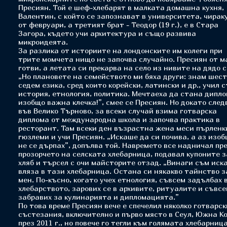
Пресиян. Той е шеф-хлебарят в малката домашна кухня,
Валентин, с който се запознават в университета, чирак
от февруари, а третият брат - Теодор (19 г.), е в Стара
Загора, където учи архитектура и също развива
микроидеята.
За разлика от историите на лондонските им колеги при
трите момчета нищо не започва случайно. Пресиян от м
готви, а летата си прекарва на село из нивите на дядо с
„Но плановете на семейството ми бяха други: знам шест
седем езика, сред които корейски, латински и др., учил 
история, етнология, политика. Мечтаеха да стана дипло
изобщо важна клечка!”, смее се Пресиян. Но докато след
във Велико Търново, за всеки случай взима готварска
диплома от международна школа и започва практика в
ресторант. Там всеки ден възрастна жена меси пърленк
гюзлеми и учи Пресиян. „Искаше да си почива, а аз изо
не се дърпах”, допълва той. Навремето все надничал пр
прозорчето на селската хлебарница, подавал купоните з
хляб и търсел с очи майсторите отзад. „Винаги съм иск
вляза в тази хлебарница. Остана си някакво тайнство з
мен. По-късно, когато учех етнология, съвсем задълбах 
хлебарството, зарових се в архивите, ритуалите и съвс
забравих за кулинарията и дипломацията.”
По това време Пресиян вече е спечелил няколко готварск
състезания, включително и първо място в Сеул, Южна Ко
през 2011 г., но повече го тегли към голямата хлебарница