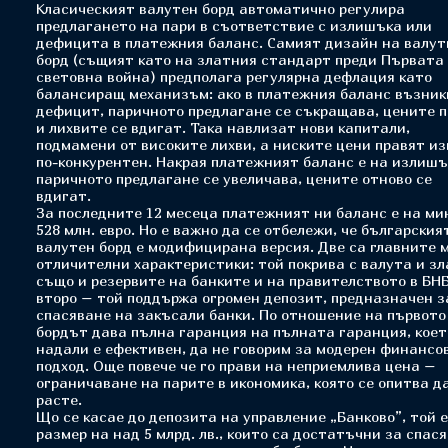
Класическият валутен борд автоматично регулира
предлагането на пари в съответствие с излишъка или
дефицита в платежния баланс. Самият дизайн на валут
борд (същият като на златния стандарт преди Първата
световна война) предполага регулярна дефлация като
балансиращ механизъм: ако в платежния баланс възник
дефицит, паричното предлагане се съкращава, цените 
и лихвите се вдигат. Така навлизат нови капитали,
подмамени от високите лихви, а ниските цени правят и
по-конкурентен. Накрая платежният баланс е на излишъ
паричното предлагане се увеличава, цените отново се
вдигат.
За последните 12 месеца платежният ни баланс е на ми
528 млн. евро. Но е важно да се отбележи, че българския
валутен борд е модифицирана версия. Две са главните 
отличителни характеристики: той покрива с валута и зл
също и резервите на банките и на правителството в БНБ
второ – той поддържа огромен депозит, предназначен з
спасяване на закъсали банки. По отношение на първото
бордът дава пълна гаранция на пълната гаранция, коет
надали е ефективен, да не говорим за модерен финансо
подход. Още повече че го прави на неприемлива цена –
ограничаване на парите в икономика, която се опитва д
расте.
Що се касае до депозита на управление „Банково”, той е
размер на над 5 млрд. лв., които са достатъчни за спас