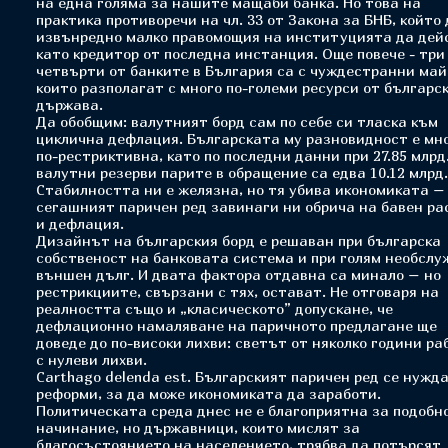
на една голяма за нашите мащаби банка. Но това на
практика противоречи на чл. 33 от Закона за БНБ, който
извънредно малко правомощия на институцията да дей
като кредитор от последна инстанция. Още повече - три
четвърти от банките в България са с чуждестранни май
които разполагат с много по-големи ресурси от българс
държава.
Да обобщим: валутният борд сам по себе си тласка към
циклична дефлация. Българската му разновидност е мн
по-рестриктивна, като по последни данни при 27.85 млрд.
валутни резерви парите в обращение са едва 10.12 млрд.
Стабилността ни е желязна, но тя убива икономиката –
сегашният паричен ред завинаги ни обрича на бавен р
и дефлация.
Дизайнът на българския борд е решаван при българска
собственост на банковата система и при голям необслу
външен дълг. И двата фактора отдавна са минало – но
рестрикциите, свързани с тях, остават. Не отговаря на
реалността също и „класическото” допускане, че
дефлационно намаляване на паричното предлагане ще
доведе до по-високи лихви: светът от няколко години ра
с нулеви лихви.
Carthago delenda est. Българският паричен ред се нужда
реформи, за да може икономиката да заработи.
Политическата среда днес не е благоприятна за подобн
начинание, но държавници, които мислят за
благосъстоянието на населението, трябва да потърсят