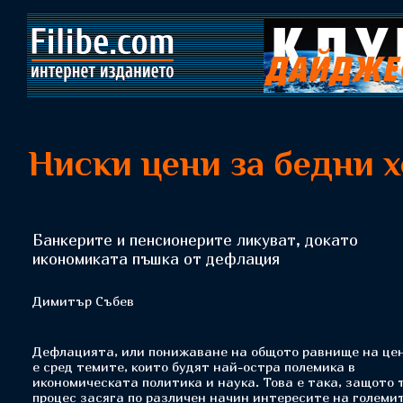
Ниски цени за бедни 
Банкерите и пенсионерите ликуват, докато
икономиката пъшка от дефлация
Димитър Събев
Дефлацията, или понижаване на общото равнище на це
е сред темите, които будят най-остра полемика в
икономическата политика и наука. Това е така, защото 
процес засяга по различен начин интересите на големи