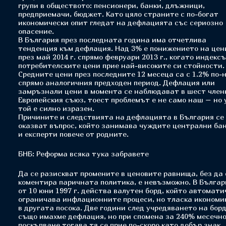
групи в обществото: пенсионери, банки, длъжници,
предприемачи, бюджет. Като цяло страните с по-богат
икономически опит гледат на дефлацията със сериозно
опасение.
В България през последната година има отчетлива
тенденция към дефлация. Над 3% е понижението на цен
през май 2014 г. спрямо февруари 2013 г., когато индекс
потребителските цени прие най-високите си стойности.
Средните цени през последните 12 месеца са с 1.2% по-
спрямо аналогичния предходен период. Дефлация или
замръзнали цени в момента се наблюдават в шест член
Европейския съюз, тоест проблемът е не само наш – но 
той е силно изразен.
Причините и следствията на дефлацията в България се
оказват въпрос, който занимава чуждите централни ба
и експерти повече от родните.
БНБ: Реформа всяка тука забравете
Да се разискват промените в ценовите равнища, без да 
коментира паричната политика, е невъзможно. В Българ
от 10 юни 1997 г. действа валутен борд, който автомати
ограничава инфлационните процеси, но тласка икономи
в другата посока. Две години след учредяването на бор
също имахме дефлация, но при спомена за 240% месечн
поскъпване тогава тя се прие по-скоро като добър знак.