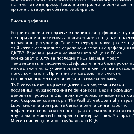
истината по въпроса. Надали централната банка ще ги
приеме с отворени обятия, разбира се.
Вносна дефлация
Родни експерти твърдят, че причина за дефлацията у на
не паричната политика, а понижението на цената на то
държавния регулатор. Тази теза трудно може да се защ
тъй като в останалите европейски страни с дефлация н
ДКЕВР. Впрочем цените на енергията общо за ЕС се
понижават с 0.7% за последните 12 месеца, тоест
тенденцията е споделена. Дефлацията на българския п
не се дължи на случайни развития в който и да е отдел
негов компонент. Причините й са далеч по-сложни,
едновременно математически и психологически.
Тъй като знаят, че дефлацията има опустошителни
последици, чуждестранните финансови медии обръщат
ценовите процеси в България по-голямо внимание от са
нас. Скорошен коментар в The Wall Street Journal твърди,
Европейската централна банка в опита си да избегне
дефлация в еврозоната прехвърля дефлационния натиск
други икономики и България е пример за това. Авторът 
Матич пише: ще е много хубаво, ако ЕЦБ