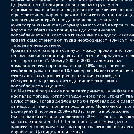
Дефлацията в България е признак на структурна
икономическа слабост и следствие от изключително па
и рестриктивен паричен режим. Политиката на ниски це
заплати, която трябваше да привлече в страната
чуждестранен капитал, формира много слаб вътрешен п
Хората са обективно принудени да ограничават
потреблението си, което натиска цените надолу. Изклю
правят само стоките от първа необходимост и луксът, ч
търсене е нееластично.
Кредитът компенсира този луфт между предлагане и ли
на платежоспособно търсене, но така се образува „деф
на втора степен”. Между 2006 и 2009 г. заемите на
домакинствата нараснаха с над 150%, след което се
стабилизираха на около 18.5 млрд. лв. Населението вече
отделя по-голям дял от разполагаемия си доход за
обслужване на дълга, което допълнително свива
потреблението и цените.
На Милтън Фридмън се приписват думите, че инфлация
настъпва тогава, когато твърде много пари „гонят” твъ
малко стоки. Тогава дефлацията би трябвало да е следс
от недостатъчно парично предлагане. Малко ли са пари
България? В периода 2008–2013 г. парите в обращение
(извън банките) са се увеличили с 30% - точно с толкова
колкото е нараснал БВП. Паричният съвет може да се
защити, че предлага толкова пари, колкото икономиката
изработва. Да видим дали е така.