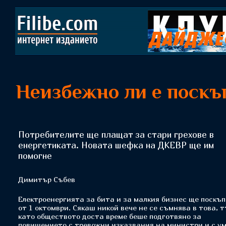
Неизбежно ли е поскъ
Потребителите ще плащат за стари грехове в
енергетиката. Новата шефка на ДКЕВР ще им
помогне
Димитър Събев
Електроенергията за бита и за малкия бизнес ще поскъ
от 1 октомври. Сякаш никой вече не се съмнява в това, 
като обществото доста време беше подготвяно за
повишението с тревожни изказвания на министри и с у