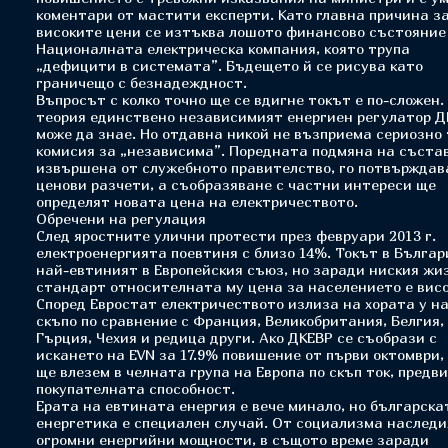
коментари от мастити експерти. Като главна причина за
високите цени се изтъква лошото финансово състояние
Националната електрическа компания, която трупа
„дефицити в системата”. Бъдещето й се рисува като
граничещо с безнадеждност.
Въпросът с колко точно ще се вдигне токът е по-сложен.
теория единствено независимият енергиен регулатор Д
може да знае. Но отдавна никой не възприема сериозно
комисия за „независима”. Поредната подмяна на състав
извършена от служебното правителство, го потвърждав
ценови разчети, а съобразяване с частни интереси ще
определят новата цена на електричеството.
Обречени на регулация
След яростните улични протести през февруари 2013 г.
електроенергията поевтиня с близо 14%. Токът в Българ
най-евтиният в Европейския съюз, но заради ниския жи
стандарт относителната му цена за населението е висо
Според Евростат електричеството излиза на хората у на
скъпо по сравнение с Франция, Великобритания, Белгия,
Гърция, Чехия и редица други. Ако ДКЕВР се съобрази с
искането на EVN за 17.9% повишение от първи октомври,
ще влезем в челната група на Европа по скъп ток, предв
покупателната способност.
Ерата на евтината енергия е вече минало, но българска
енергетика е специален случай. От социализма наслед
огромни енергийни мощности, в същото време заради