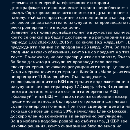
стремеж към енергийна ефективност и заради
демографската и икономическата криза потреблението
спада. Свръхпроизводството не може да дръпне цените
надолу, тъй като през годините са подписани дългосро
договори за задължително изкупуване на произведенат
електроенергия - по високи цени.
Заявените от електроснабдителните дружества количес
които се очаква да бъдат доставени на регулирания паз
периода 1.07.2014-30.06.2015 г., са около 16.2 млрд. кВтч. 
предходната година са продадени 23 млрд. кВтч. За гол
спад има няколко обяснения, които не са предмет на тоз
текст. По-важно е, че ако пропорциите се запазят, Бълг
би била длъжна да изкупи от производители повече
електроенергия, отколкото регулираният пазар ще поеме
Само американските централи в басейна „Марица-изток
ни продадат 11.5 млрд. кВтч. Със заводските,
топлофикационните и ВЕИ централите задължителното
изкупуване се простира върху 17.2 млрд. кВтч. В ценовия
няма да остане място за евтината енергия на АЕЦ
„Козлодуй” и на ВЕЦ – тя ще отиде на свободния пазар
предимно за износ, а българските граждани ще плащат
скъпите енергоизточници. При този сценарий цената н
тока ще се повиши с над 50%, изчислява Еленко Божков,
доскоро член на комисията за енергийно регулиране.
За да избегне подобен развой на събитията, ДКЕВР взе
няколко решения, които очаквано не бяха по вкуса на