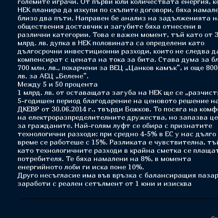
големите играчи. От първи юли количествата енергия, к
НЕК планира да изкупи по скъпите договори, бяха намал
близо два пъти. Направен бе анализ на задълженията н
обществения доставчик и загубите бяха отнесени в
различни категории. Това е важен момент, тъй като от 
млрд. лв. дупка в НЕК половината са определени като
дългосрочни инвестиционни разходи, които не следва д
компенсират с цената на тока за бита. Става дума за б
700 млн. лв., похарчени за ВЕЦ „Цанков камък”, и още 800
лв. за АЕЦ „Белене”.
Между 5 и 50 процента
1 млрд. лв. от оставащата загуба на НЕК ще се „разчист
5-годишен период благодарение на ценовото решение н
ДКЕВР от 30.06.2014 г., твърди Божков. То посяга на ком
на електроразпределителните дружества, но запазва ц
за гражданите. Най-голям луфт се обира с признатите
технологични разходи: при средно 4-5% в ЕС у нас дълго
време се работеше с 15%. Разликата е чувствителна, тъ
като технологичните разходи в крайна сметка се плаща
потребителя. Те бяха намалени на 8%, в момента
енергийното лоби ги иска поне 10%.
Друго несъгласие има във връзка с балансиращия пазар
заработи с реален сетълмент от 1 юни и изисква