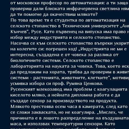
от московски професор по автоматизация: а ти защо
провериш дали близката инфрачервена светлина ня
да ти помогне да окачествиш млякото?
По това време тя е студентка по автоматизация на
селското стопанство в Техническия университет „Ан
Кънчев“, Русе. Като първенец на випуска има право 
избор между индустрията и селското стопанство.
Насочва се към селското стопанство въпреки укори
на колегите си: погрешен ход! „Индустрията не ми е
интересна, създадена е от човека за разлика от
биологичните системи. Селското стопанство е
лабораторията на науката за човека. Това, което ис
да предложим на хората, трябва да проверим в живи
системи - растенията, животните, клетките“, мотиви
усмивка избора си проф. Румяна Ценкова.
Русенският млекозавод има проблем с коагулацията
киселото мляко, а нейната дипломна работа е да
създаде сензор за производството на продукта.
Млякото престоява осем часа в камерата, след като
се сложи закваската, но не коагулира. „Мислех, че
причината е в лошото разпределение на въздушната
маса, и използвах температурни сензори. Като