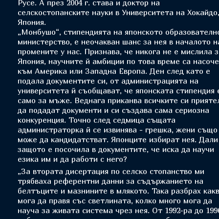
Русе. А през 2004 г. става и доктор на
селскостопанските науки в Университета на Хокайдо
Япония.
„Монбушо“, стипендията на японското образователн
министерство, е неочакван шанс за нея в началото н
промените у нас. Признава, че никога не е мислила з
Япония, научните й амбиции по това време са насоч
към Америка или Западна Европа. Ден след като е
подала документите си, от администрацията на
университета й съобщават, че японската стипендия 
само за мъже. Веднага приканва всичките си прияте
да подадат документи и си създава сама сериозна
конкуренция. Точно след седмица същата
администраторка й се извинява - грешка, жени също
може да кандидатстват. Японците избират нея. Дали
защото е посочила в документите, че иска да научи
езика им и да работи с него?
„За втората дисертация по селско стопанство ми
трябваха референтни данни за съдържанието на
белтъците и мазнините в млякото. Така разбрах как
мога да правя със светлината, колко много мога да
науча за живата система чрез нея. От 1992-ра до 199