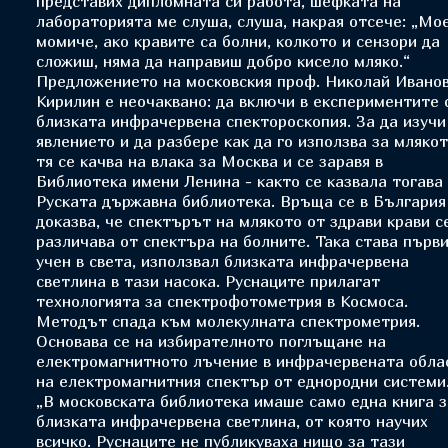
представих дипломната си работа, шефката на
лабораторията ме слуша, слуша, накрая отсече: „Мо
момиче, ако кравите са болни, колкото и сензори да
сложиш, няма да направиш добро кисело мляко.“
Предложението на московския проф. Николай Ивано
Кирилин е неочаквано: да включи в експериментите 
близката инфрачервена спектороскопия. За да изучи
явлението и да разбере как да го използва за млякот
тя се качва на влака за Москва и се заравя в
Библиотека имени Ленина - както се казвала тогава
Руската държавна библиотека. Връща се в България
доказва, че спектърът на млякото от здрави крави с
различава от спектъра на болните. Така става първ
учен в света, използвал близката инфрачервена
светлина в тази насока. Руснаците прилагат
технологията за спектрофотометрия в Космоса.
Методът спада към молекулната спектрометрия.
Основава се на избирателното поглъщане на
електромагнитното лъчение в инфрачервената обла
на електромагнитния спектър от еднородни системи
„В московската библиотека имаше само една книга з
близката инфрачервена светлина, от която научих
всичко. Руснаците не публикуваха нищо за тази