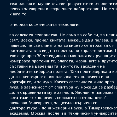
технология в научни статии, резултатите от опитит
стояха затворени в секретните лаборатории. Но с та
книга те
отвориха космическата технология
за селското стопанство. Не само за себе си, за цели
свят. Всеки, прочел книгата, можеше да я ползва. В 
пишеше, че светлината на слънцето се отразява от
растенията във вид на спектрални характеристики. 
тях още през 70-те години на миналия век руснаците
измерваха протеините, влагата, мазнините и другит
съставки на царевицата и житото, засадени на
необятните сибирски полета. Така прогнозираха и ко
да жънат зърното, използваха технологията и за
картофите, и за лука. Когато светлината мине през
лука, в зависимост от спектъра му може да се разбе
дали сърцевината му е загнила. Японците използват
сега тази технология в селското си стопанство“,
разказва българката, защитила първата си
докторантура - по инженерни науки, в Тимирязевска
академия, Москва, после и в Техническия университе