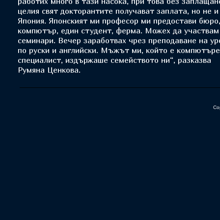
работих много в тази насока, при това без заплащан
целия свят докторантите получават заплата, но не и
Япония. Японският ми професор ми предостави бюро
компютър, един студент, ферма. Можех да участвам
семинари. Вечер заработвах чрез преподаване на ур
по руски и английски. Мъжът ми, който е компютър
специалист, издържаше семейството ни“, разказва
Румяна Ценкова.
Co