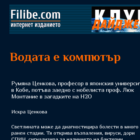
Водата е компютър
Румяна Ценкова, професор в японския универси
в Кобе, потъва заедно с нобелиста проф. Люк
Монтание в загадките на Н2О
Искра Ценкова
Светлината може да диагностицира болести в много
ранен стадии. Тя открива възпаления, вируси, дори
СПИН, сигнализира за наличието на бактерии...