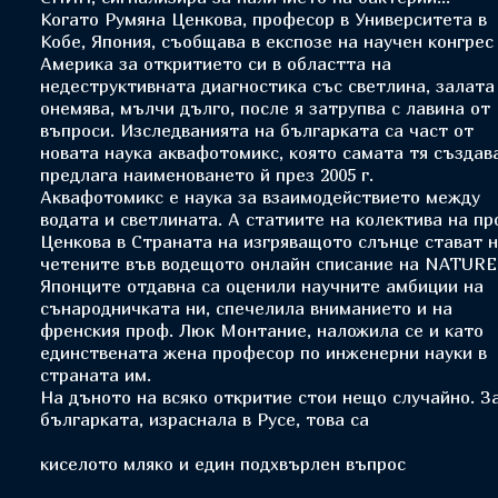
Когато Румяна Ценкова, професор в Университета в
Кобе, Япония, съобщава в експозе на научен конгрес
Америка за откритието си в областта на
недеструктивната диагностика със светлина, залата
онемява, мълчи дълго, после я затрупва с лавина от
въпроси. Изследванията на българката са част от
новата наука аквафотомикс, която самата тя създав
предлага наименоването й през 2005 г.
Аквафотомикс е наука за взаимодействието между
водата и светлината. А статиите на колектива на пр
Ценкова в Страната на изгряващото слънце стават н
четените във водещото онлайн списание на NATURE
Японците отдавна са оценили научните амбиции на
сънародничката ни, спечелила вниманието и на
френския проф. Люк Монтание, наложила се и като
единствената жена професор по инженерни науки в
страната им.
На дъното на всяко откритие стои нещо случайно. З
българката, израснала в Русе, това са
киселото мляко и един подхвърлен въпрос