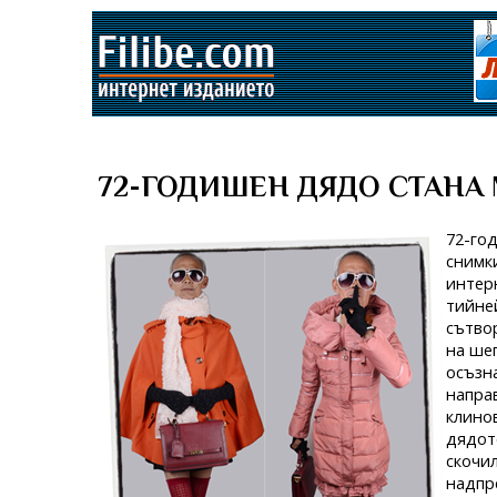
72-ГОДИШЕН ДЯДО СТАНА 
72-год
снимк
интер
тийней
сътво
на шег
осъзна
направ
клинов
дядот
скочил
надпр