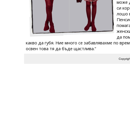
може д
си ко
лошо в
Пенсио
помага
женск
да пом
какво да губя. Ние много се забавлявахме по време
освен това тя да бъде щастлива.“
Copyrig