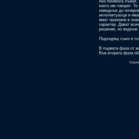
Ако понякога лъжат, 
което им говорят. Те
наведнъж до изчерпв
интелектуалци и има
имат празнини в зна
характер. Дават всич
решение, но веднъж 
Подходящ съюз е този
В първата фаза от ж
Във втората фаза об
Copyri