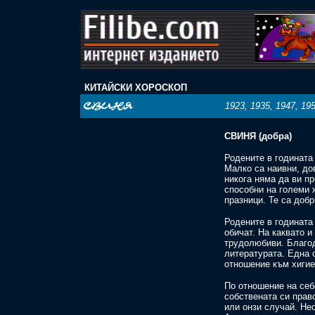
КИТАЙСКИ
ХОРОСКОП
1923, 1935, 1947, 195
СВИНЯ (добра)
Родените в годината
Малко са наивни, до
никога няма да ви пр
способни на големи 
празници. Те са доб
Родените в годината 
обичат. На каквато и
трудолюбиви. Благод
литературата. Една 
отношение към хигие
По отношение на себе
собствената си прав
или онзи случай. Не