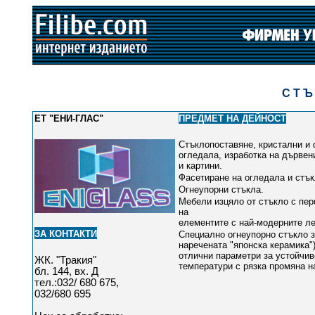
ФИРМЕН УКАЗАТЕЛ ПО БРАНШОВЕ
С Т Ъ К Л А
ЕТ "ЕНИ-ГЛАС"
ПРЕДМЕТ НА ДЕЙНОСТ
Стъклопоставяне, кристални и
огледала, изработка на дървен
и картини.
Фасетиране на огледала и стък
Огнеупорни стъкла.
Мебели изцяло от стъкло с пе
на
елементите с най-модерните л
ЗА КОНТАКТИ
С
пециално огнеупорно стъкло з
наречената "японска керамика"
отлични параметри за устойчив
Ж
К
. "Тракия"
температури с рязка промяна 
бл. 144, вх. Д
тел.:032/ 680 675,
032/680 695