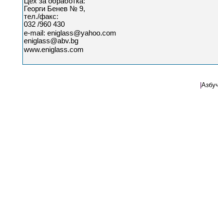
Цех за обработка:
Георги Бенев № 9,
тел./факс:
032 /960 430
e-mail:
eniglass@yahoo.com
eniglass@abv.bg
www.eniglass.com
|
Азбу