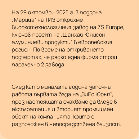
На 29 октомври 2025 г. в подзона
„Марица“ на ТИЗ открихме
високотехнологичния завод на ZS Europe,
ключов проект на „Шанхай Юнисон
алуминиеви продукти“ в европейския
регион. По време на откриването
подчертах, че рядко една фирма строи
паралелно 2 завода.
След като миналата година започна
работа първата база на „ЗиЕс Юръп“,
през настоящата очакваме да влезе в
експлоатация и вторият промишлен
обект на компанията, който е
разположен в непосредствена близост.