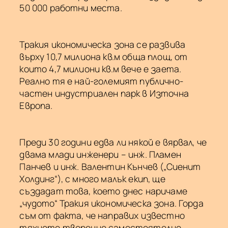
50 000 работни места.
Тракия икономическа зона се развива
върху 10,7 милиона кв.м обща площ, от
които 4,7 милиони кв.м вече е заета.
Реално тя е най-големият публично-
частен индустриален парк в Източна
Европа.
Преди 30 години едва ли някой е вярвал, че
двама млади инженери – инж. Пламен
Панчев и инж. Валентин Кънчев („Сиенит
Холдинг“), с много малък екип, ще
създадат това, което днес наричаме
„чудото“ Тракия икономическа зона. Горда
съм от факта, че направих известно
тяхното творение самостоятелно,