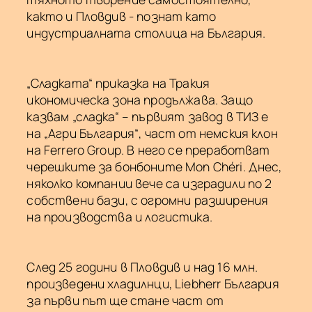
както и Пловдив - познат като
индустриалната столица на България.
„Сладката“ приказка на Тракия
икономическа зона продължава. Защо
казвам „сладка“ – първият завод в ТИЗ е
на „Агри България“, част от немския клон
на Ferrero Group. В него се преработват
черешките за бонбоните Mon Chéri. Днес,
няколко компании вече са изградили по 2
собствени бази, с огромни разширения
на производства и логистика.
След 25 години в Пловдив и над 16 млн.
произведени хладилнци, Liebherr България
за първи път ще стане част от