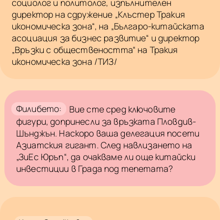
социолог и политолог, изпълнителен
директор на сдружение „Клъстер Тракия
икономическа зона“, на „Българо-китайската
асоциация за бизнес развитие“ и директор
„Връзки с обществеността“ на Тракия
икономическа зона /ТИЗ/
Филибето:
Вие сте сред ключовите
фигури, допринесли за връзката Пловдив-
Шънджън. Наскоро ваша делегация посети
Азиатския гигант. След навлизането на
„ЗиЕс Юръп“, да очакваме ли още китайски
инвестиции в Града под тепетата?