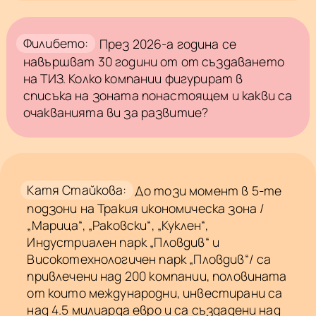
Филибето:
През 2026-а година се
навършват 30 години от от създаването
на ТИЗ. Колко компании фигурират в
списъка на зоната понастоящем и какви са
очакванията ви за развитие?
Катя Стайкова:
До този момент в 5-те
подзони на Тракия икономическа зона /
„Марица“, „Раковски“, „Куклен“,
Индустриален парк „Пловдив“ и
Високотехнологичен парк „Пловдив“/ са
привлечени над 200 компании, половината
от които международни, инвестирани са
над 4.5 милиарда евро и са създадени над