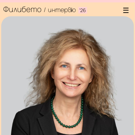
Филибето
/
интервю
'26