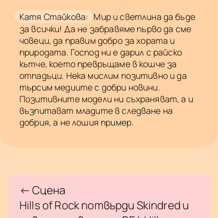
Катя Стайкова:
Мир и светлина да бъде
за всички! Да не забравяме първо да сме
човеци, да правим добро за хората и
природата. Господ ни е дарил с райско
кътче, което превръщаме в кошче за
отпадъци. Нека мислим позитивно и да
търсим медиите с добри новини.
Позитивните модели ни съхраняват, а и
възпитават младите в следване на
добрия, а не лошия пример.
← Сцена
Hills of Rock потвърди Skindred и