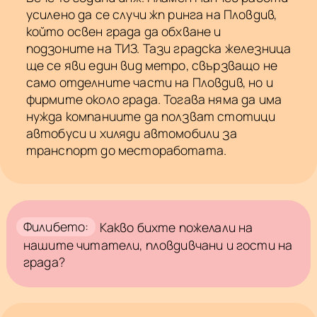
усилено да се случи жп ринга на Пловдив,
който освен града да обхване и
подзоните на ТИЗ. Тази градска железница
ще се яви един вид метро, свързващо не
само отделните части на Пловдив, но и
фирмите около града. Тогава няма да има
нужда компаниите да ползват стотици
автобуси и хиляди автомобили за
транспорт до местоработата.
Филибето:
Какво бихте пожелали на
нашите читатели, пловдивчани и гости на
града?