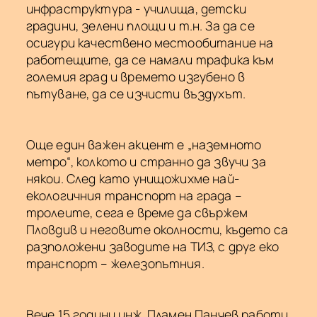
инфраструктура - училища, детски
градини, зелени площи и т.н. За да се
осигури качествено местообитание на
работещите, да се намали трафика към
големия град и времето изгубено в
пътуване, да се изчисти въздухът.
Още един важен акцент е „наземното
метро“, колкото и странно да звучи за
някои. След като унищожихме най-
екологичния транспорт на града –
тролеите, сега е време да свържем
Пловдив и неговите околности, където са
разположени заводите на ТИЗ, с друг еко
транспорт – железопътния.
Вече 15 години инж. Пламен Панчев работи