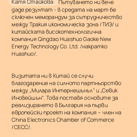
Катя Стайкова:
Пътуването ни вече
даде резултат - в средата на март бе
сключен меморандум за сътрудничество
между Тракия икономическа зона /ТИЗ/ и
китайската високотехнологична
компания Qingdao Huashuo Gaoke New
Energy Technology Co. Ltd. /накратко
Huashuo/.
Визитата ни в Китай се случи
благодарение на силното партньорство
между „Милара Интернешънъл“ и „Севик
Иновейшън“. Това поставя основите за
реализирането в България на първи
европейски проект на компания – член на
China Electronics Chamber of Commerce
/CECC/.