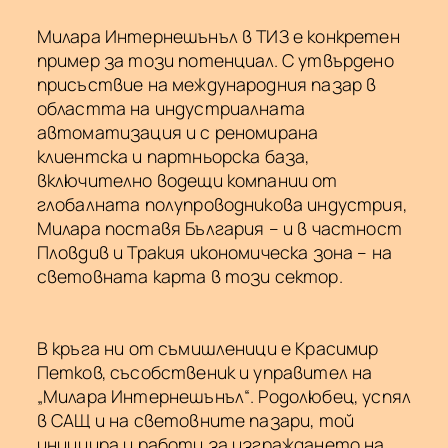
Милара Интернешънъл в ТИЗ е конкретен
пример за този потенциал. С утвърдено
присъствие на международния пазар в
областта на индустриалната
автоматизация и с реномирана
клиентска и партньорска база,
включително водещи компании от
глобалната полупроводникова индустрия,
Милара поставя България – и в частност
Пловдив и Тракия икономическа зона – на
световната карта в този сектор.
В кръга ни от съмишленици е Красимир
Петков, съсобственик и управител на
„Милара Интернешънъл“. Родолюбец, успял
в САЩ и на световните пазари, той
инициира и работи за изграждането на