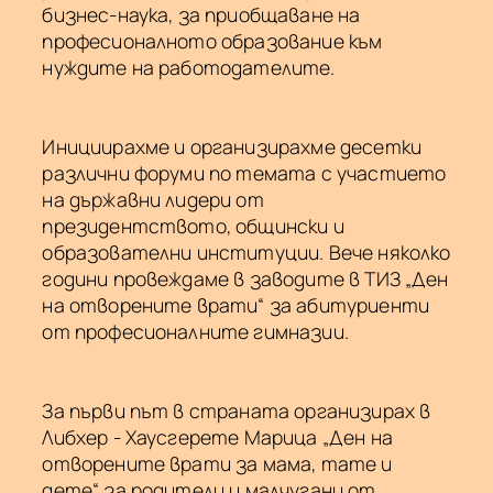
бизнес-наука, за приобщаване на
професионалното образование към
нуждите на работодателите.
Инициирахме и организирахме десетки
различни форуми по темата с участието
на държавни лидери от
президентството, общински и
образователни институции. Вече няколко
години провеждаме в заводите в ТИЗ „Ден
на отворените врати“ за абитуриенти
от професионалните гимназии.
За първи път в страната организирах в
Либхер - Хаусгерете Марица „Ден на
отворените врати за мама, тате и
дете“ за родители и малчугани от