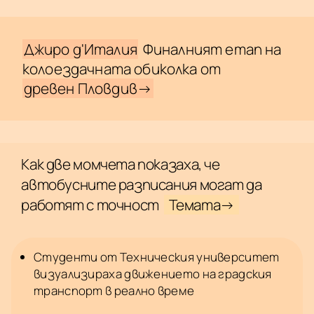
Джиро д'Италия
Финалният етап на
колоездачната обиколка от
древен Пловдив→
Как две момчета показаха, че
автобусните разписания могат да
работят с точност
Темата→
Студенти от Техническия университет
визуализираха движението на градския
транспорт в реално време