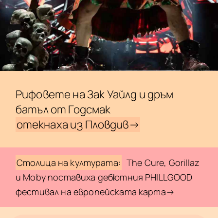
Рифовете на Зак Уайлд и дръм
батъл от Годсмак
отекнаха из Пловдив→
Столица на културата:
The Cure, Gorillaz
и Moby поставиха дебютния PHILLGOOD
фестивал на европейската карта→