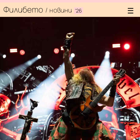
filibe.com
Филибето
/
новини
'26