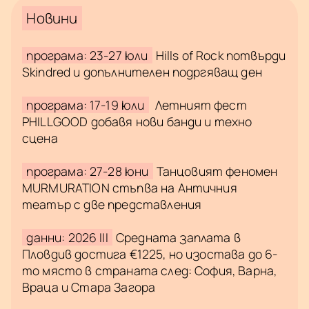
Новини
програма: 23-27 юли
Hills of Rock потвърди
Skindred и допълнителен подргяващ ден
програма: 17-19 юли
Летният фест
PHILLGOOD добавя нови банди и техно
сцена
програма: 27-28 юни
Танцовият феномен
MURMURATION стъпва на Античния
театър с две представления
данни: 2026 III
Средната заплата в
Пловдив достига €1225, но изостава до 6-
то място в страната след: София, Варна,
Враца и Стара Загора