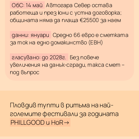
ОбС: 14 май
Автогара Север остава
работеща и през юни с устна договорка;
общината няма да плаща €25500 за наем
данни: януари
Средно 66 евро е сметката
за ток на едно домакинство (ЕВН)
гласувано: до 2028г.
Без повече
увеличения на данък-сгради, такса смет –
под въпрос
Пловдив тупти в ритъма на най-
големите фестивали за годината
PHILLGOOD и HoR→