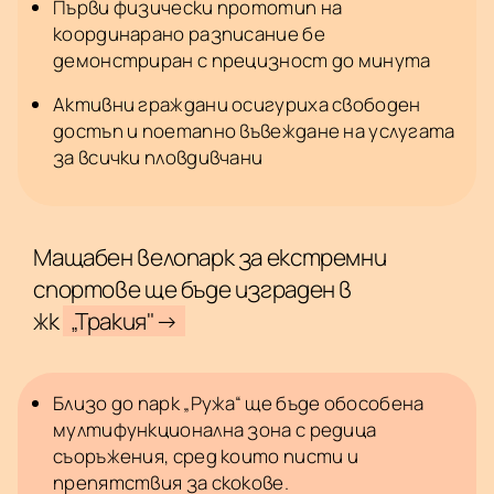
Първи физически прототип на
координарано разписание бе
демонстриран с прецизност до минута
Активни граждани осигуриха свободен
достъп и поетапно въвеждане на услугата
за всички пловдивчани
Мащабен велопарк за екстремни
спортове ще бъде изграден в
жк
„Тракия"→
Близо до парк „Ружа“ ще бъде обособена
мултифункционална зона с редица
съоръжения, сред които писти и
препятствия за скокове.